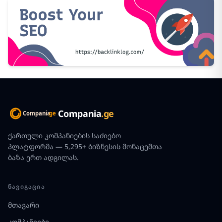
Compania
.ge
ქართული კომპანიების საძიებო
პლატფორმა — 5,295+ ბიზნესის მონაცემთა
ბაზა ერთ ადგილას.
ᲜᲐᲕᲘᲒᲐᲪᲘᲐ
მთავარი
კომპანიები