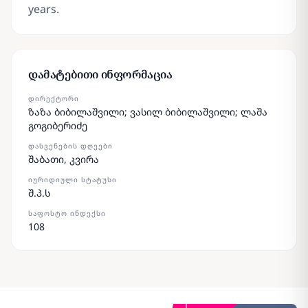
years.
დამატებითი ინფორმაცია
ᲓᲘᲠᲔᲥᲢᲝᲠᲘ
ზაზა ბიბილაშვილი; ვასილ ბიბილაშვილი; ლაშა
გოგიბერიძე
ᲓᲐᲡᲕᲔᲜᲔᲑᲘᲡ ᲓᲦᲔᲔᲑᲘ
შაბათი, კვირა
ᲘᲣᲠᲘᲓᲘᲣᲚᲘ ᲡᲢᲐᲢᲣᲡᲘ
შ.პ.ს
ᲡᲐᲤᲝᲡᲢᲝ ᲘᲜᲓᲔᲥᲡᲘ
108