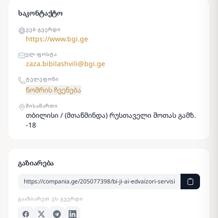
საკონტაქტო
ᲕᲔᲑ-ᲒᲕᲔᲠᲓᲘ
https://www.bgi.ge
ᲔᲚ-ᲤᲝᲡᲢᲐ
zaza.bibilashvili@bgi.ge
ᲢᲔᲚᲔᲤᲝᲜᲘ
ნომრის ჩვენება
ᲛᲘᲡᲐᲛᲐᲠᲗᲘ
თბილისი / (მთაწმინდა) რუსთაველი შოთას გამზ.
-18
გაზიარება
ᲒᲐᲐᲖᲘᲐᲠᲔᲗ ᲔᲡ ᲒᲕᲔᲠᲓᲘ