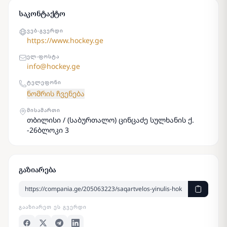
საკონტაქტო
ᲕᲔᲑ-ᲒᲕᲔᲠᲓᲘ
https://www.hockey.ge
ᲔᲚ-ᲤᲝᲡᲢᲐ
info@hockey.ge
ᲢᲔᲚᲔᲤᲝᲜᲘ
ნომრის ჩვენება
ᲛᲘᲡᲐᲛᲐᲠᲗᲘ
თბილისი / (საბურთალო) ცინცაძე სულხანის ქ.
-26ბლოკი 3
გაზიარება
ᲒᲐᲐᲖᲘᲐᲠᲔᲗ ᲔᲡ ᲒᲕᲔᲠᲓᲘ