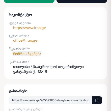
საკონტაქტო
ᲕᲔᲑ-ᲒᲕᲔᲠᲓᲘ
https://www.irao.ge
ᲔᲚ-ᲤᲝᲡᲢᲐ
office@irao.ge
ᲢᲔᲚᲔᲤᲝᲜᲘ
ნომრის ჩვენება
ᲛᲘᲡᲐᲛᲐᲠᲗᲘ
თბილისი / (საბურთალო) ბოჭორიშვილი
ვახტანგის ქ. -88/15
გაზიარება
ᲒᲐᲐᲖᲘᲐᲠᲔᲗ ᲔᲡ ᲒᲕᲔᲠᲓᲘ