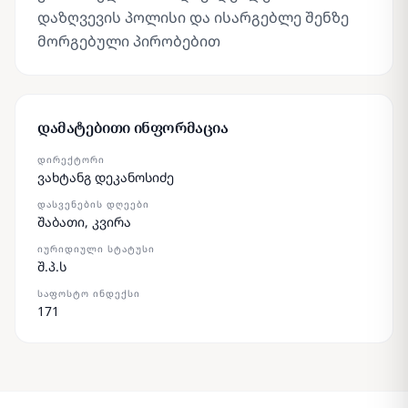
დაზღვევის პოლისი და ისარგებლე შენზე
მორგებული პირობებით
დამატებითი ინფორმაცია
ᲓᲘᲠᲔᲥᲢᲝᲠᲘ
ვახტანგ დეკანოსიძე
ᲓᲐᲡᲕᲔᲜᲔᲑᲘᲡ ᲓᲦᲔᲔᲑᲘ
შაბათი, კვირა
ᲘᲣᲠᲘᲓᲘᲣᲚᲘ ᲡᲢᲐᲢᲣᲡᲘ
შ.პ.ს
ᲡᲐᲤᲝᲡᲢᲝ ᲘᲜᲓᲔᲥᲡᲘ
171