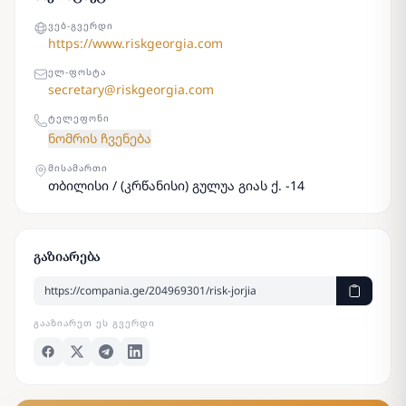
ᲕᲔᲑ-ᲒᲕᲔᲠᲓᲘ
https://www.riskgeorgia.com
ᲔᲚ-ᲤᲝᲡᲢᲐ
secretary@riskgeorgia.com
ᲢᲔᲚᲔᲤᲝᲜᲘ
ნომრის ჩვენება
ᲛᲘᲡᲐᲛᲐᲠᲗᲘ
თბილისი / (კრწანისი) გულუა გიას ქ. -14
გაზიარება
ᲒᲐᲐᲖᲘᲐᲠᲔᲗ ᲔᲡ ᲒᲕᲔᲠᲓᲘ