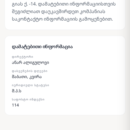
გიას ქ. -14. დამატებითი ინფორმაციისთვის
შეგიძლიათ დაუკავშირდეთ კომპანიას
საკონტაქტო ინფორმაციის გამოყენებით.
დამატებითი ინფორმაცია
ᲓᲘᲠᲔᲥᲢᲝᲠᲘ
ანარ ალიგულოვი
ᲓᲐᲡᲕᲔᲜᲔᲑᲘᲡ ᲓᲦᲔᲔᲑᲘ
შაბათი, კვირა
ᲘᲣᲠᲘᲓᲘᲣᲚᲘ ᲡᲢᲐᲢᲣᲡᲘ
შ.პ.ს
ᲡᲐᲤᲝᲡᲢᲝ ᲘᲜᲓᲔᲥᲡᲘ
114