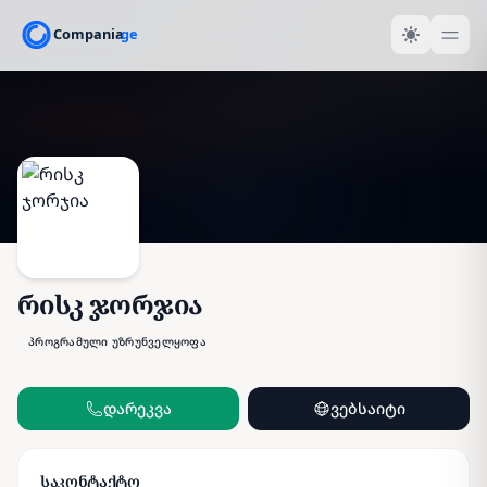
რისკ ჯორჯია
პროგრამული უზრუნველყოფა
დარეკვა
ვებსაიტი
საკონტაქტო