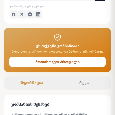
ᲒᲐᲐᲖᲘᲐᲠᲔᲗ ᲔᲡ ᲒᲕᲔᲠᲓᲘ
ეს თქვენი კომპანიაა?
მოითხოვეთ პროფილი უფასოდ და მართეთ ინფორმაცია
მოითხოვეთ პროფილი
ინფორმაცია
რუკა
კომპანიის შესახებ
კამილიელთა სამედიცინო ცენტრში