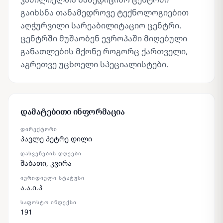
გაიხსნა თანამედროვე ტექნოლოგიებით
აღჭურვილი სარეაბილიტაციო ცენტრი.
ცენტრში მუშაობენ ევროპაში მიღებული
განათლების მქონე როგორც ქართველი,
აგრეთვე უცხოელი სპეციალისტები.
დამატებითი ინფორმაცია
ᲓᲘᲠᲔᲥᲢᲝᲠᲘ
პავლე პეტრე დილი
ᲓᲐᲡᲕᲔᲜᲔᲑᲘᲡ ᲓᲦᲔᲔᲑᲘ
შაბათი, კვირა
ᲘᲣᲠᲘᲓᲘᲣᲚᲘ ᲡᲢᲐᲢᲣᲡᲘ
ა.ა.ი.პ
ᲡᲐᲤᲝᲡᲢᲝ ᲘᲜᲓᲔᲥᲡᲘ
191