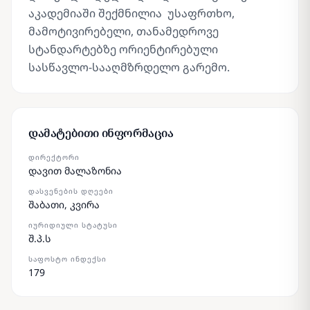
აკადემიაში შექმნილია უსაფრთხო,
მამოტივირებელი, თანამედროვე
სტანდარტებზე ორიენტირებული
სასწავლო-სააღმზრდელო გარემო.
დამატებითი ინფორმაცია
ᲓᲘᲠᲔᲥᲢᲝᲠᲘ
დავით მალაზონია
ᲓᲐᲡᲕᲔᲜᲔᲑᲘᲡ ᲓᲦᲔᲔᲑᲘ
შაბათი, კვირა
ᲘᲣᲠᲘᲓᲘᲣᲚᲘ ᲡᲢᲐᲢᲣᲡᲘ
შ.პ.ს
ᲡᲐᲤᲝᲡᲢᲝ ᲘᲜᲓᲔᲥᲡᲘ
179