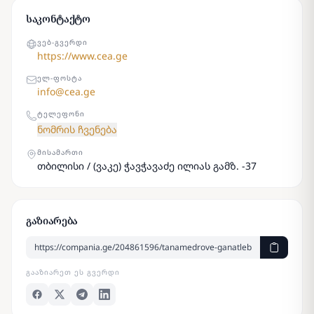
საკონტაქტო
ᲕᲔᲑ-ᲒᲕᲔᲠᲓᲘ
https://www.cea.ge
ᲔᲚ-ᲤᲝᲡᲢᲐ
info@cea.ge
ᲢᲔᲚᲔᲤᲝᲜᲘ
ნომრის ჩვენება
ᲛᲘᲡᲐᲛᲐᲠᲗᲘ
თბილისი / (ვაკე) ჭავჭავაძე ილიას გამზ. -37
გაზიარება
ᲒᲐᲐᲖᲘᲐᲠᲔᲗ ᲔᲡ ᲒᲕᲔᲠᲓᲘ