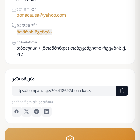
ᲔᲚ-ᲤᲝᲡᲢᲐ
bonacausa@yahoo.com
ᲢᲔᲚᲔᲤᲝᲜᲘ
ნომრის ჩვენება
ᲛᲘᲡᲐᲛᲐᲠᲗᲘ
თბილისი / (მთაწმინდა) თაბუკაშვილი რევაზის ქ.
-12
გაზიარება
ᲒᲐᲐᲖᲘᲐᲠᲔᲗ ᲔᲡ ᲒᲕᲔᲠᲓᲘ