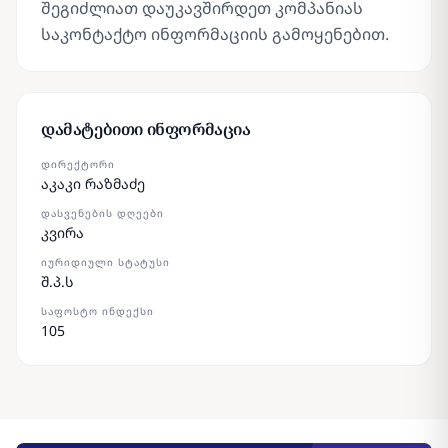
შეგიძლიათ დაუკავშირდეთ კომპანიას
საკონტაქტო ინფორმაციის გამოყენებით.
დამატებითი ინფორმაცია
ᲓᲘᲠᲔᲥᲢᲝᲠᲘ
აკაკი რაზმაძე
ᲓᲐᲡᲕᲔᲜᲔᲑᲘᲡ ᲓᲦᲔᲔᲑᲘ
კვირა
ᲘᲣᲠᲘᲓᲘᲣᲚᲘ ᲡᲢᲐᲢᲣᲡᲘ
შ.პ.ს
ᲡᲐᲤᲝᲡᲢᲝ ᲘᲜᲓᲔᲥᲡᲘ
105