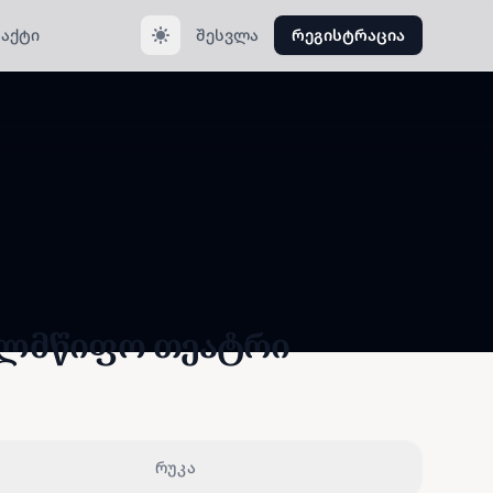
აქტი
შესვლა
რეგისტრაცია
ელმწიფო თეატრი
რუკა