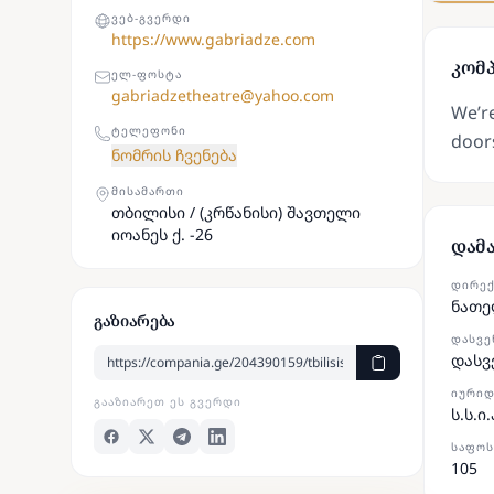
ᲕᲔᲑ-ᲒᲕᲔᲠᲓᲘ
https://www.gabriadze.com
კომპ
ᲔᲚ-ᲤᲝᲡᲢᲐ
gabriadzetheatre@yahoo.com
We’re
ᲢᲔᲚᲔᲤᲝᲜᲘ
door
ნომრის ჩვენება
ᲛᲘᲡᲐᲛᲐᲠᲗᲘ
თბილისი / (კრწანისი) შავთელი
იოანეს ქ. -26
დამ
ᲓᲘᲠᲔ
ნათე
გაზიარება
ᲓᲐᲡᲕᲔ
დასვ
ᲘᲣᲠᲘᲓ
ᲒᲐᲐᲖᲘᲐᲠᲔᲗ ᲔᲡ ᲒᲕᲔᲠᲓᲘ
ს.ს.ი.
ᲡᲐᲤᲝᲡ
105