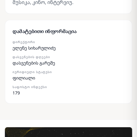
მუსიკა, კინო, ინტერვიუ.
დამატებითი ინფორმაცია
ᲓᲘᲠᲔᲥᲢᲝᲠᲘ
ელენე სიხარულიძე
ᲓᲐᲡᲕᲔᲜᲔᲑᲘᲡ ᲓᲦᲔᲔᲑᲘ
დასვენების გარეშე
ᲘᲣᲠᲘᲓᲘᲣᲚᲘ ᲡᲢᲐᲢᲣᲡᲘ
ფილიალი
ᲡᲐᲤᲝᲡᲢᲝ ᲘᲜᲓᲔᲥᲡᲘ
179