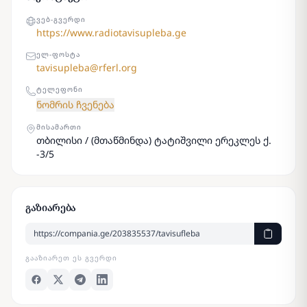
ᲕᲔᲑ-ᲒᲕᲔᲠᲓᲘ
https://www.radiotavisupleba.ge
ᲔᲚ-ᲤᲝᲡᲢᲐ
tavisupleba@rferl.org
ᲢᲔᲚᲔᲤᲝᲜᲘ
ნომრის ჩვენება
ᲛᲘᲡᲐᲛᲐᲠᲗᲘ
თბილისი / (მთაწმინდა) ტატიშვილი ერეკლეს ქ.
-3/5
გაზიარება
ᲒᲐᲐᲖᲘᲐᲠᲔᲗ ᲔᲡ ᲒᲕᲔᲠᲓᲘ