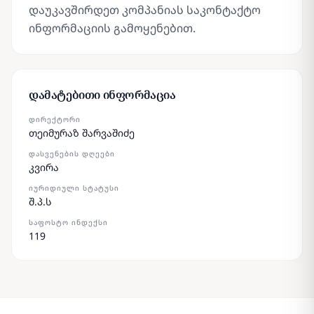
დაუკავშირდეთ კომპანიას საკონტაქტო
ინფორმაციის გამოყენებით.
დამატებითი ინფორმაცია
ᲓᲘᲠᲔᲥᲢᲝᲠᲘ
თეიმურაზ შარვაშიძე
ᲓᲐᲡᲕᲔᲜᲔᲑᲘᲡ ᲓᲦᲔᲔᲑᲘ
კვირა
ᲘᲣᲠᲘᲓᲘᲣᲚᲘ ᲡᲢᲐᲢᲣᲡᲘ
შ.პ.ს
ᲡᲐᲤᲝᲡᲢᲝ ᲘᲜᲓᲔᲥᲡᲘ
119