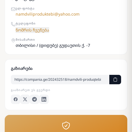
ᲔᲚ-ᲤᲝᲡᲢᲐ
namdviliproduktebi@yahoo.com
ᲢᲔᲚᲔᲤᲝᲜᲘ
ნომრის ჩვენება
ᲛᲘᲡᲐᲛᲐᲠᲗᲘ
თბილისი / (დიდუბე) გუდაუთის ქ. -7
გაზიარება
ᲒᲐᲐᲖᲘᲐᲠᲔᲗ ᲔᲡ ᲒᲕᲔᲠᲓᲘ