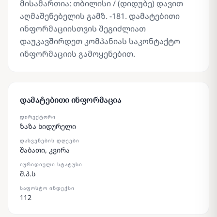
მისამართია: თბილისი / (დიდუბე) დავით
აღმაშენებელის გამზ. -181. დამატებითი
ინფორმაციისთვის შეგიძლიათ
დაუკავშირდეთ კომპანიას საკონტაქტო
ინფორმაციის გამოყენებით.
დამატებითი ინფორმაცია
ᲓᲘᲠᲔᲥᲢᲝᲠᲘ
ზაზა ხიდურელი
ᲓᲐᲡᲕᲔᲜᲔᲑᲘᲡ ᲓᲦᲔᲔᲑᲘ
შაბათი, კვირა
ᲘᲣᲠᲘᲓᲘᲣᲚᲘ ᲡᲢᲐᲢᲣᲡᲘ
შ.პ.ს
ᲡᲐᲤᲝᲡᲢᲝ ᲘᲜᲓᲔᲥᲡᲘ
112