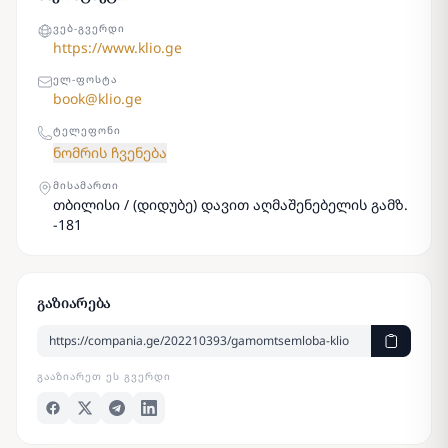
ᲕᲔᲑ-ᲒᲕᲔᲠᲓᲘ
https://www.klio.ge
ᲔᲚ-ᲤᲝᲡᲢᲐ
book@klio.ge
ᲢᲔᲚᲔᲤᲝᲜᲘ
ნომრის ჩვენება
ᲛᲘᲡᲐᲛᲐᲠᲗᲘ
თბილისი / (დიდუბე) დავით აღმაშენებელის გამზ.
-181
გაზიარება
ᲒᲐᲐᲖᲘᲐᲠᲔᲗ ᲔᲡ ᲒᲕᲔᲠᲓᲘ