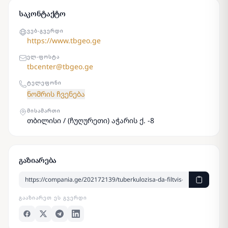
საკონტაქტო
ᲕᲔᲑ-ᲒᲕᲔᲠᲓᲘ
https://www.tbgeo.ge
ᲔᲚ-ᲤᲝᲡᲢᲐ
tbcenter@tbgeo.ge
ᲢᲔᲚᲔᲤᲝᲜᲘ
ნომრის ჩვენება
ᲛᲘᲡᲐᲛᲐᲠᲗᲘ
თბილისი / (ჩუღურეთი) აჭარის ქ. -8
გაზიარება
ᲒᲐᲐᲖᲘᲐᲠᲔᲗ ᲔᲡ ᲒᲕᲔᲠᲓᲘ