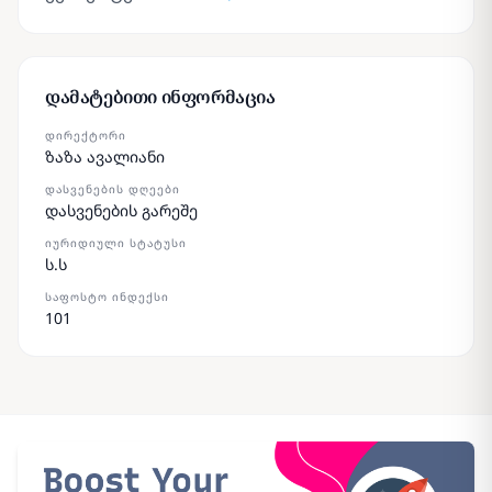
დამატებითი ინფორმაცია
ᲓᲘᲠᲔᲥᲢᲝᲠᲘ
ზაზა ავალიანი
ᲓᲐᲡᲕᲔᲜᲔᲑᲘᲡ ᲓᲦᲔᲔᲑᲘ
დასვენების გარეშე
ᲘᲣᲠᲘᲓᲘᲣᲚᲘ ᲡᲢᲐᲢᲣᲡᲘ
ს.ს
ᲡᲐᲤᲝᲡᲢᲝ ᲘᲜᲓᲔᲥᲡᲘ
101