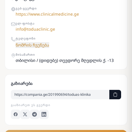
ᲕᲔᲑ-ᲒᲕᲔᲠᲓᲘ
https://www.clinicalmedicine.ge
ᲔᲚ-ᲤᲝᲡᲢᲐ
info@toduaclinic.ge
ᲢᲔᲚᲔᲤᲝᲜᲘ
ნომრის ჩვენება
ᲛᲘᲡᲐᲛᲐᲠᲗᲘ
თბილისი / (დიდუბე) თევდორე მღვდლის ქ. -13
გაზიარება
ᲒᲐᲐᲖᲘᲐᲠᲔᲗ ᲔᲡ ᲒᲕᲔᲠᲓᲘ