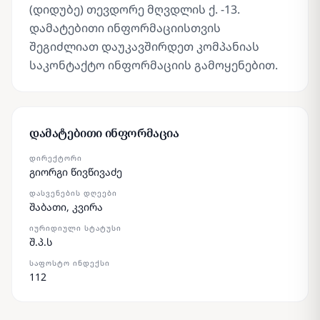
(დიდუბე) თევდორე მღვდლის ქ. -13.
დამატებითი ინფორმაციისთვის
შეგიძლიათ დაუკავშირდეთ კომპანიას
საკონტაქტო ინფორმაციის გამოყენებით.
დამატებითი ინფორმაცია
ᲓᲘᲠᲔᲥᲢᲝᲠᲘ
გიორგი წივწივაძე
ᲓᲐᲡᲕᲔᲜᲔᲑᲘᲡ ᲓᲦᲔᲔᲑᲘ
შაბათი, კვირა
ᲘᲣᲠᲘᲓᲘᲣᲚᲘ ᲡᲢᲐᲢᲣᲡᲘ
შ.პ.ს
ᲡᲐᲤᲝᲡᲢᲝ ᲘᲜᲓᲔᲥᲡᲘ
112