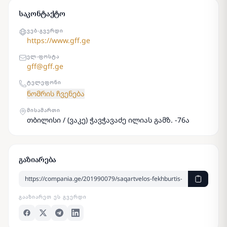
საკონტაქტო
ᲕᲔᲑ-ᲒᲕᲔᲠᲓᲘ
https://www.gff.ge
ᲔᲚ-ᲤᲝᲡᲢᲐ
gff@gff.ge
ᲢᲔᲚᲔᲤᲝᲜᲘ
ნომრის ჩვენება
ᲛᲘᲡᲐᲛᲐᲠᲗᲘ
თბილისი / (ვაკე) ჭავჭავაძე ილიას გამზ. -76ა
გაზიარება
ᲒᲐᲐᲖᲘᲐᲠᲔᲗ ᲔᲡ ᲒᲕᲔᲠᲓᲘ