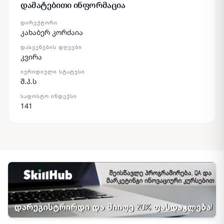
დამატებითი ინფორმაცია
ᲓᲘᲠᲔᲥᲢᲝᲠᲘ
კახაბერ კორძაია
ᲓᲐᲡᲕᲔᲜᲔᲑᲘᲡ ᲓᲦᲔᲔᲑᲘ
კვირა
ᲘᲣᲠᲘᲓᲘᲣᲚᲘ ᲡᲢᲐᲢᲣᲡᲘ
შ.პ.ს
ᲡᲐᲤᲝᲡᲢᲝ ᲘᲜᲓᲔᲥᲡᲘ
141