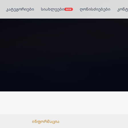
კატეგორიები
სიახლეები
ღონისძიებები
კონტ
NEW
ინფორმაცია