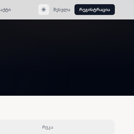
აქტი
შესვლა
რეგისტრაცია
რუკა