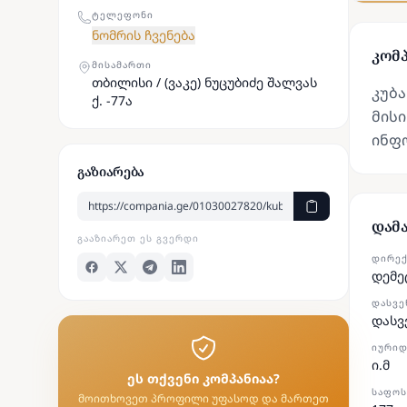
ᲢᲔᲚᲔᲤᲝᲜᲘ
ნომრის ჩვენება
კომპ
ᲛᲘᲡᲐᲛᲐᲠᲗᲘ
თბილისი / (ვაკე) ნუცუბიძე შალვას
კუბა
ქ. -77ა
მისი
ინფ
გაზიარება
დამ
ᲒᲐᲐᲖᲘᲐᲠᲔᲗ ᲔᲡ ᲒᲕᲔᲠᲓᲘ
ᲓᲘᲠᲔ
დემე
ᲓᲐᲡᲕᲔ
დასვ
ᲘᲣᲠᲘᲓ
ი.მ
ეს თქვენი კომპანიაა?
ᲡᲐᲤᲝᲡ
მოითხოვეთ პროფილი უფასოდ და მართეთ