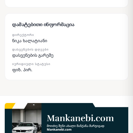
დამატებითი ინფორმაცია
ᲓᲘᲠᲔᲥᲢᲝᲠᲘ
ნიკა ხალატიანი
ᲓᲐᲡᲕᲔᲜᲔᲑᲘᲡ ᲓᲦᲔᲔᲑᲘ
დასვენების გარეშე
ᲘᲣᲠᲘᲓᲘᲣᲚᲘ ᲡᲢᲐᲢᲣᲡᲘ
ფიზ. პირ.