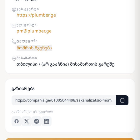
ᲕᲔᲑ-ᲒᲕᲔᲠᲓᲘ
https://plumber.ge
ᲔᲚ-ᲤᲝᲡᲢᲐ
pm@plumber.ge
ᲢᲔᲚᲔᲤᲝᲜᲘ
ნომრის ჩვენება
ᲛᲘᲡᲐᲛᲐᲠᲗᲘ
თბილისი / (არ გააჩნია) მისამართის გარეშე
გაზიარება
ᲒᲐᲐᲖᲘᲐᲠᲔᲗ ᲔᲡ ᲒᲕᲔᲠᲓᲘ